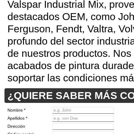
Valspar Industrial Mix, pro
destacados OEM, como John
Ferguson, Fendt, Valtra, Vo
profundo del sector industria
de nuestros productos. Nos
acabados de pintura durader
soportar las condiciones má
¿QUIERE SABER MÁS C
Nombre *
e.g. John
Apellidos *
e.g. von Doe
Dirección