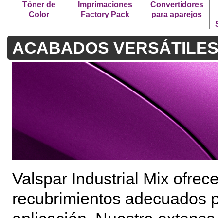
Tóner de
Imprimaciones
Convertidores
Color
Factory Pack
para aparejos
ACABADOS VERSÁTILES
Valspar Industrial Mix ofre
recubrimientos adecuados p