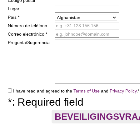
Código postal
Lugar
País *
Número de teléfono
e.g. +31 123 156 156
Correo electrónico *
e.g. johndoe@domain.com
Pregunta/Sugerencia
I have read and agreed to the
Terms of Use
and
Privacy Policy
.*
*: Required field
BEVEILIGINGSVR