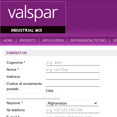
HOME
PRODOTTI
APPLICAZIONI
INFORMAZIONI TECNICI
S
CONTACT US
Cognome *
e.g. John
Nome *
e.g. von Doe
Indirizzo
Codice di avviamento
postale
Città
Nazione *
№ telefono
e.g. +31 123 156 156