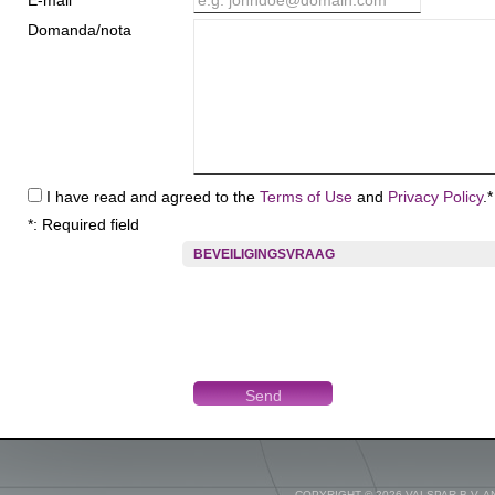
E-mail *
e.g. johndoe@domain.com
Domanda/nota
I have read and agreed to the
Terms of Use
and
Privacy Policy
.*
*: Required field
BEVEILIGINGSVRAAG
COPYRIGHT © 2026 VALSPAR B.V. 