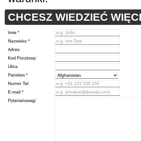
CHCESZ WIEDZIEĆ WIĘC
Imie *
e.g. John
Nazwisko *
e.g. von Doe
Adres
Kod Pocztowy
Ulica
Panstwo *
Numer Tel.
e.g. +31 123 156 156
E-mail *
e.g. johndoe@domain.com
Pytania/uwagi