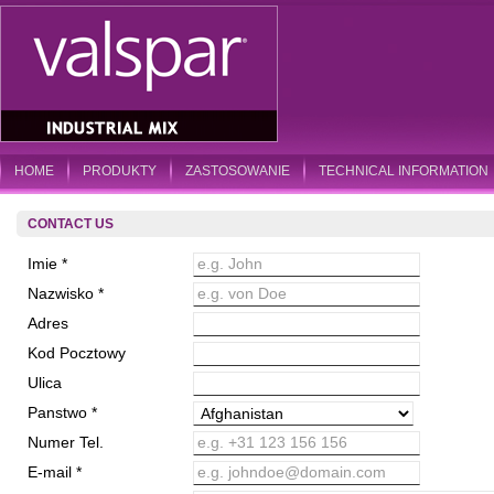
HOME
PRODUKTY
ZASTOSOWANIE
TECHNICAL INFORMATION
CONTACT US
Imie *
e.g. John
Nazwisko *
e.g. von Doe
Adres
Kod Pocztowy
Ulica
Panstwo *
Numer Tel.
e.g. +31 123 156 156
E-mail *
e.g. johndoe@domain.com