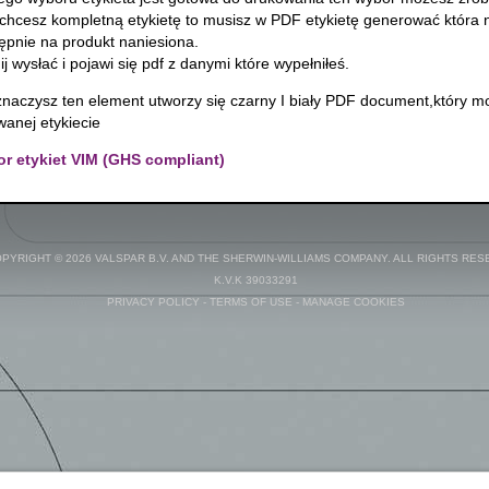
i chcesz kompletną etykietę to musisz w PDF etykietę generować któr
ępnie na produkt naniesiona.
nij wysłać i pojawi się pdf z danymi które wypełniłeś.
aznaczysz ten element utworzy się czarny I biały PDF document,który 
anej etykiecie
r etykiet VIM (GHS compliant)
PYRIGHT © 2026 VALSPAR B.V. AND THE SHERWIN-WILLIAMS COMPANY. ALL RIGHTS RES
K.V.K 39033291
PRIVACY POLICY
-
TERMS OF USE
-
MANAGE COOKIES