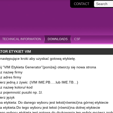
Search
CONTACT
TECHNICAL INFORMATION
DOWNLOADS
CSF
TOR ETYKIET VIM
następujące kroki aby uzyskać gotową etykietę.
nij “VIM Etykieta Generator”(poniżej) otworzy się nowa strona
z nazwę firmy
z adres firmy
erz jedną z żywic :(VIM IME.PB…..lub IME.TB…)
z nazwę koloru/-kod
z pojemność puszki np.:1l.
erz język
a etykieta: Do danego wyboru jest tekst(również)na górnej etykiecie
a etykieta:Do tego wyboru jest tekst (równiż)na dolnej etykiecie
ego wyboru etykieta jest gotowa do drukowania ten wybór możesz zrobi