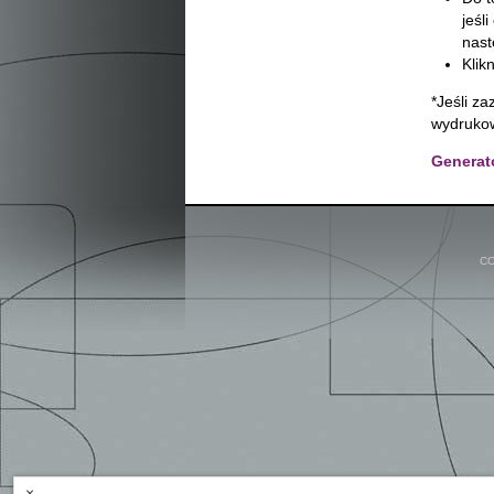
jeśl
nast
Klik
*Jeśli z
wydrukow
Generato
CO
×