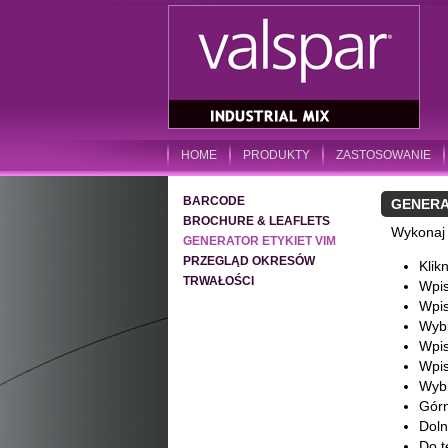
HOME
PRODUKTY
ZASTOSOWANIE
BARCODE
GENERA
BROCHURE & LEAFLETS
Wykonaj 
GENERATOR ETYKIET VIM
PRZEGLĄD OKRESÓW
Klik
TRWAŁOŚCI
Wpis
Wpis
Wybi
Wpis
Wpis
Wybi
Górn
Doln
Do t