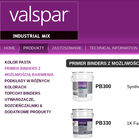
HOME
PRODUKTY
ZASTOSOWANIE
TECHNICAL INFORMATION
KOLOR PASTA
PRIMER BINDERS Z MOŻLIWOŚCI
PRIMER BINDERS Z
MOŻLIWOŚCIĄ BARWIENIA
PODKŁADY W RÓŻNYCH
PB300
Synth
KOLORACH
TOPCOAT BINDERS
UTWARDZACZE,
ROZCIEŃCZALNIKI &
DODATKOWE PRODUKTY
PB330
1K Fas