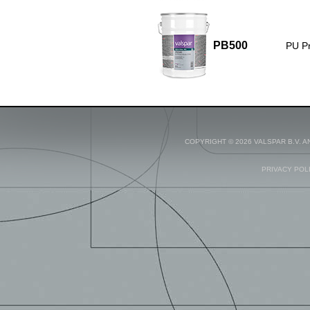
PB500
PU Pr
COPYRIGHT © 2026 VALSPAR B.V. 
PRIVACY POL